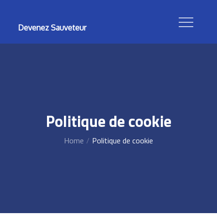
Skip
to
Devenez Sauveteur
content
Politique de cookie
Home
Politique de cookie